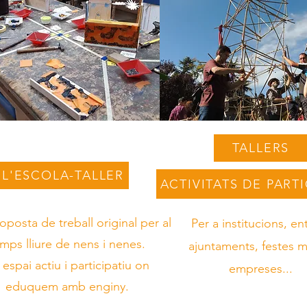
TALLERS
L'ESCOLA-TALLER
ACTIVITATS DE PART
oposta de treball original per al
Per a institucions, ent
mps lliure de nens i nenes.
ajuntaments, festes m
espai actiu i participatiu on
empreses...
eduquem amb enginy.