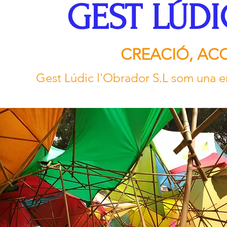
GEST LÚD
CREACIÓ, ACC
Gest Lúdic l'Obrador S.L som una 