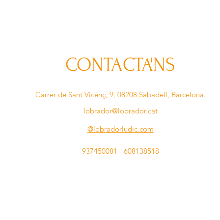
CONTACTA'NS
Carrer de Sant Vicenç, 9, 08208 Sabadell, Barcelona.
lobrador@lobrador.cat
@lobradorludic.com
937450081 - 608138518